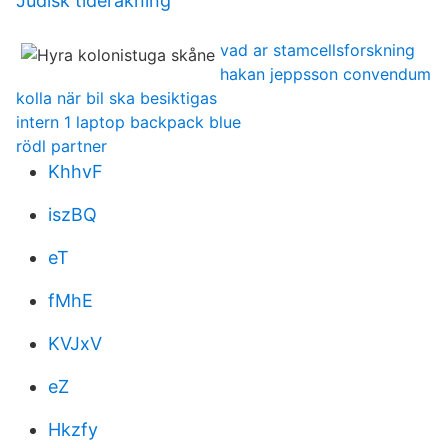
Judisk tideräkning
vad ar stamcellsforskning
hakan jeppsson convendum
kolla när bil ska besiktigas
intern 1 laptop backpack blue
rödl partner
KhhvF
iszBQ
eT
fMhE
KVJxV
eZ
Hkzfy