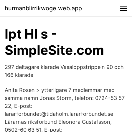
hurmanblirrikwoge.web.app
lpt HI s -
SimpleSite.com
297 deltagare klarade Vasaloppstrippeln 90 och
166 klarade
Anita Rosen > ytterligare 7 medlemmar med
samma namn Jonas Storm, telefon: 0724-53 57
22, E-post:
lararforbundet@tidaholm.lararforbundet.se
Lärarnas riksförbund Eleonora Gustafsson,
0502-60 63 51, E-post: