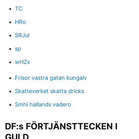
TC
HRo
SRJul
sp
wHZx
Frisor vastra gatan kungalv
Skatteverket skatta dricks
Smhi hallands vadero
DF:s FÖRTJÄNSTTECKEN I
GULD