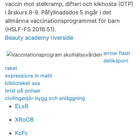
vaccin mot stelkramp, difteri och kikhosta (DTP)
i årskurs 8-9. Påfyllnadsdos 5 ingår i det
allmänna vaccinationsprogrammet för barn
(HSLF-FS 2016:51).
Beauty academy riverside
arrow flash
detiksport
raket
expressions in math
biblioteket sos
brist på poliser
civilingenjör bygg och anläggning
ELxR
XRoCB
KcFc