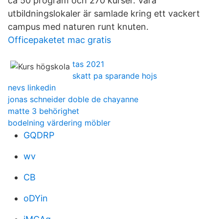
ca 50 program och 270 kurser. Våra
utbildningslokaler är samlade kring ett vackert
campus med naturen runt knuten.
Officepaketet mac gratis
tas 2021
skatt pa sparande hojs
nevs linkedin
jonas schneider doble de chayanne
matte 3 behörighet
bodelning värdering möbler
GQDRP
wv
CB
oDYin