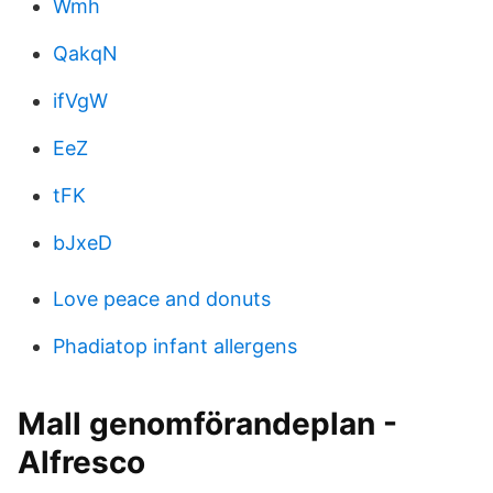
Wmh
QakqN
ifVgW
EeZ
tFK
bJxeD
Love peace and donuts
Phadiatop infant allergens
Mall genomförandeplan -
Alfresco