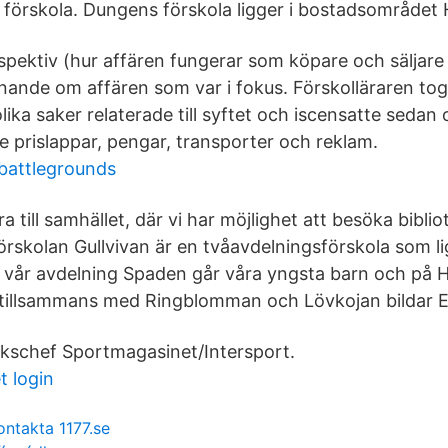
 förskola. Dungens förskola ligger i bostadsområdet 
pektiv (hur affären fungerar som köpare och säljare a
nande om affären som var i fokus. Förskolläraren tog
ika saker relaterade till syftet och iscensatte sedan o
e prislappar, pengar, transporter och reklam.
 battlegrounds
a till samhället, där vi har möjlighet att besöka biblio
örskolan Gullvivan är en tvåavdelningsförskola som li
vår avdelning Spaden går våra yngsta barn och på 
n tillsammans med Ringblomman och Lövkojan bildar E
kschef Sportmagasinet/Intersport.
t login
ontakta 1177.se