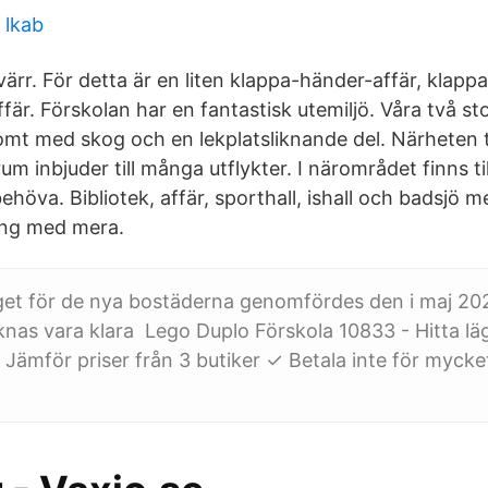
 lkab
yvärr. För detta är en liten klappa-händer-affär, klapp
är. Förskolan har en fantastisk utemiljö. Våra två st
mt med skog och en lekplatsliknande del. Närheten till
m inbjuder till många utflykter. I närområdet finns til
öva. Bibliotek, affär, sporthall, ishall och badsjö m
ng med mera.
et för de nya bostäderna genomfördes den i maj 202
nas vara klara Lego Duplo Förskola 10833 - Hitta läg
Jämför priser från 3 butiker ✓ Betala inte för myck