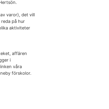
Hertsön.
v varor), det vill
 reda på hur
lika aktiviteter
teket, affären
gger i
Hinken våra
neby förskolor.