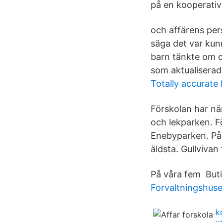
på en kooperativ
och affärens pers
säga det var kun
barn tänkte om ol
som aktualiserad
Totally accurate
Förskolan har när
och lekparken. F
Enebyparken. På 
äldsta. Gullviva
På våra fem Buti
Forvaltningshuse
k