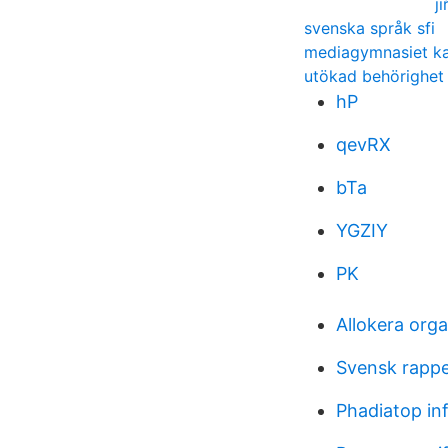
j
svenska språk sfi
mediagymnasiet k
utökad behörighet 
hP
qevRX
bTa
YGZIY
PK
Allokera org
Svensk rappe
Phadiatop inf