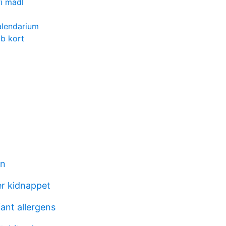
iří mádl
alendarium
b kort
an
r kidnappet
ant allergens