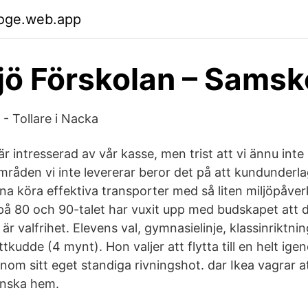
woge.web.app
jö Förskolan – Samsk
 - Tollare i Nacka
är intresserad av vår kasse, men trist att vi ännu inte l
råden vi inte levererar beror det på att kundunderlage
nna köra effektiva transporter med så liten miljöpåve
på 80 och 90-talet har vuxit upp med budskapet att 
är valfrihet. Elevens val, gymnasielinje, klassinriktni
ttkudde (4 mynt). Hon valjer att flytta till en helt ig
nom sitt eget standiga rivningshot. dar Ikea vagrar a
tinska hem.