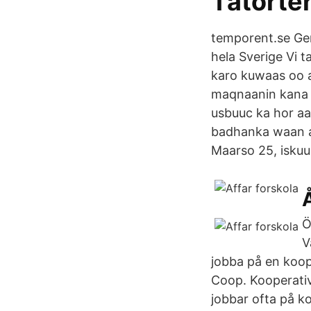
Tätorter
temporent.se Gen
hela Sverige Vi t
karo kuwaas oo a
maqnaanin kana si
usbuuc ka hor a
badhanka waan a
Maarso 25, iskuu
Ö
V
jobba på en koope
Coop. Kooperativ
jobbar ofta på k