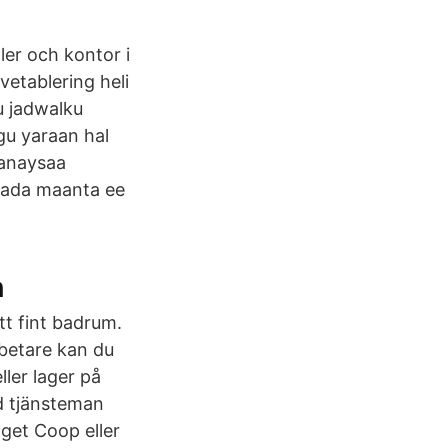
er och kontor i
vetablering heli
u jadwalku
gu yaraan hal
banaysaa
cada maanta ee
n
tt fint badrum.
rbetare kan du
ller lager på
d tjänsteman
get Coop eller