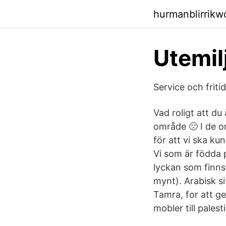
hurmanblirrik
Utemil
Service och fritid
Vad roligt att du 
område 🙁 I de om
för att vi ska ku
Vi som är födda 
lyckan som finns 
mynt). Arabisk si
Tamra, for att ge
mobler till pales