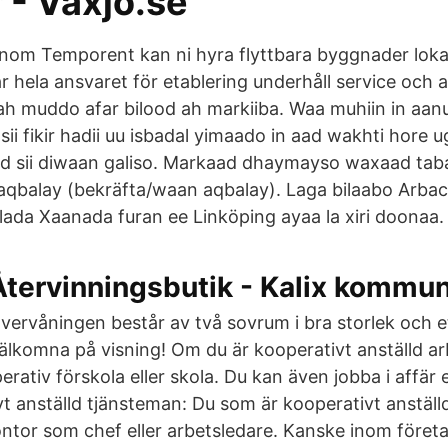
 - Vaxjo.se
om Temporent kan ni hyra flyttbara byggnader lokal
ar hela ansvaret för etablering underhåll service och a
h muddo afar bilood ah markiiba. Waa muhiin in aan
i fikir hadii uu isbadal yimaado in aad wakhti hore u
ad sii diwaan galiso. Markaad dhaymayso waxaad ta
qbalay (bekräfta/waan aqbalay). Laga bilaabo Arba
lada Xaanada furan ee Linköping ayaa la xiri doonaa.
Återvinningsbutik - Kalix kommu
vervåningen består av två sovrum i bra storlek och e
älkomna på visning! Om du är kooperativt anställd a
rativ förskola eller skola. Du kan även jobba i affär e
t anställd tjänsteman: Du som är kooperativt anställ
ontor som chef eller arbetsledare. Kanske inom företa