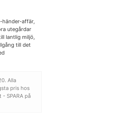
a-händer-affär,
ora utegårdar
 lantlig miljö,
lgång till det
ed
0. Alla
sta pris hos
et - SPARA på