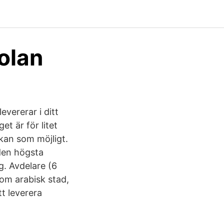
olan
evererar i ditt
t är för litet
rkan som möjligt.
den högsta
ng. Avdelare (6
enom arabisk stad,
tt leverera