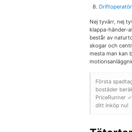
Driftoperatör
Nej tyvärr, nej t
klappa-händer-aff
består av naturto
skogar och centru
mesta man kan beh
motionsanläggni
Första spadtag
bostäder beräk
PriceRunner ✓ 
ditt inköp nu!