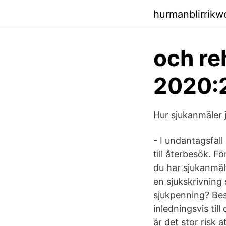
hurmanblirrik
och re
2020:2
Hur sjukanmäler j
- I undantagsfall
till återbesök. 
du har sjukanmäl
en sjukskrivning 
sjukpenning? Bes
inledningsvis til
är det stor risk