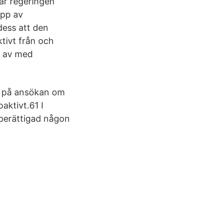
har regeringen
opp av
dess att den
ktivt från och
i av med
ag på ansökan om
aktivt.61 I
r berättigad någon