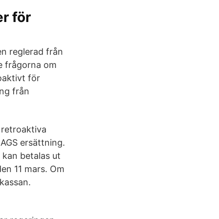
r för
en reglerad från
e frågorna om
aktivt för
ng från
 retroaktiva
 AGS ersättning.
 kan betalas ut
 den 11 mars. Om
skassan.