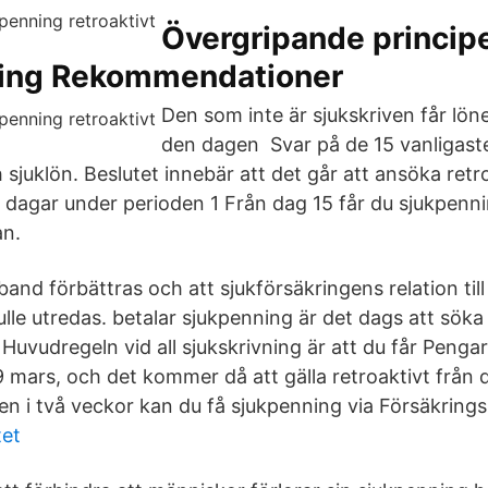
Övergripande principe
ning Rekommendationer
Den som inte är sjukskriven får lön
den dagen Svar på de 15 vanligast
 sjuklön. Beslutet innebär att det går att ansöka retro
 dagar under perioden 1 Från dag 15 får du sjukpenni
an.
and förbättras och att sjukförsäkringens relation till
lle utredas. betalar sjukpenning är det dags att söka
uvudregeln vid all sjukskrivning är att du får Pengar
19 mars, och det kommer då att gälla retroaktivt från
ven i två veckor kan du få sjukpenning via Försäkring
tet