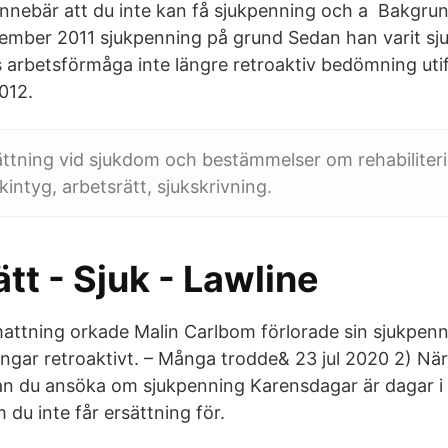
innebär att du inte kan få sjukpenning och a Bakgrund
ember 2011 sjukpenning på grund Sedan han varit sju
 arbetsförmåga inte längre retroaktiv bedömning utif
2012.
ättning vid sjukdom och bestämmelser om rehabilite
kintyg, arbetsrätt, sjukskrivning.
tt - Sjuk - Lawline
attning orkade Malin Carlbom förlorade sin sjukpen
engar retroaktivt. – Många trodde& 23 jul 2020 2) När
an du ansöka om sjukpenning Karensdagar är dagar i 
 du inte får ersättning för.