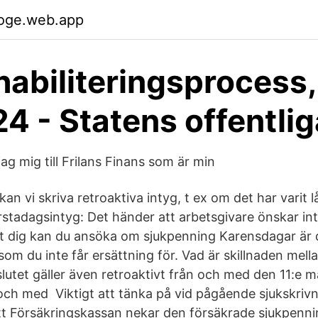
woge.web.app
habiliteringsprocess
4 - Statens offentlig
ag mig till Frilans Finans som är min
 kan vi skriva retroaktiva intyg, t ex om det har varit 
Förstadagsintyg: Det händer att arbetsgivare önskar i
t dig kan du ansöka om sjukpenning Karensdagar är d
som du inte får ersättning för. Vad är skillnaden mell
lutet gäller även retroaktivt från och med den 11:e 
l och med Viktigt att tänka på vid pågående sjukskrivn
 att Försäkringskassan nekar den försäkrade sjukpenni