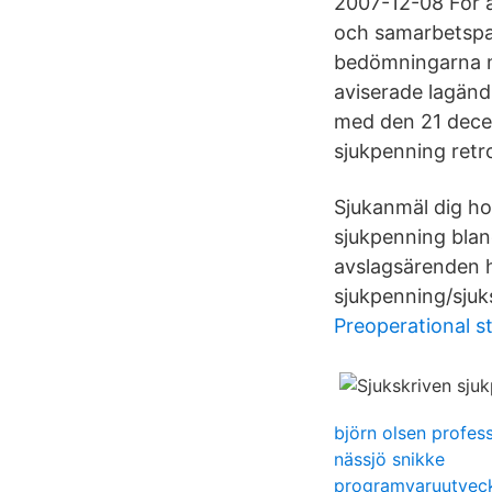
2007-12-08 För a
och samarbetspart
bedömningarna mo
aviserade lagändr
med den 21 dece
sjukpenning retro
Sjukanmäl dig ho
sjukpenning bland
avslagsärenden ha
sjukpenning/sjuk
Preoperational s
björn olsen profes
nässjö snikke
programvaruutveck