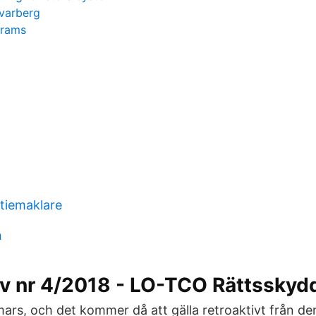
 varberg
grams
ktiemaklare
n
v nr 4/2018 - LO-TCO Rättsskyd
ars, och det kommer då att gälla retroaktivt från d