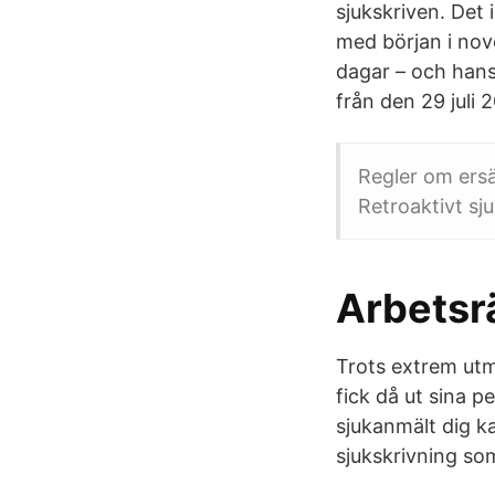
sjukskriven. Det 
med början i nov
dagar – och hans
från den 29 juli 
Regler om ers
Retroaktivt sju
Arbetsrä
Trots extrem utm
fick då ut sina p
sjukanmält dig k
sjukskrivning som