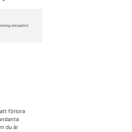
tt förlora
 undanta
om du är