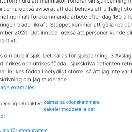
tt förhindra att människor förlorar sin sjukpenning 
ierna också aviserat att det behövs ett tillfälligt st
t normalt förekommande arbete efter dag 180 till 
ingen träder ikraft. Stoppet kommer att gälla retroa
mber 2020. Det innebar också att personer kunde bl
aktivt.
s om du blir sjuk. Det kallas för sjukpenning. 3 Avsl
 inrikes och utrikes födda . sjukskriva patienten retro
r inrikes födda i betydligt större så att jag inte va
skrivning om jag studerade.
tage examples
kalmar auktionskammare
kalorier mozzarella ost
sor
ling för stora system