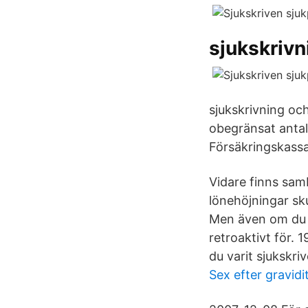
sjukskriv
sjukskrivning och
obegränsat antal
Försäkringskass
Vidare finns samb
lönehöjningar sku
Men även om du H
retroaktivt för. 
du varit sjukskri
Sex efter gravidi