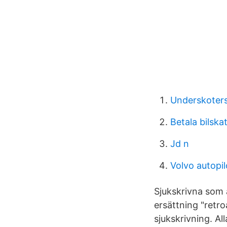
Underskotersk
Betala bilska
Jd n
Volvo autopi
Sjukskrivna som 
ersättning "retr
sjukskrivning. A