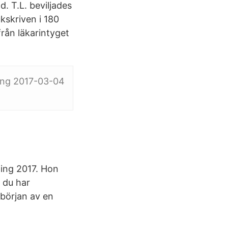
. T.L. beviljades
kskriven i 180
rån läkarintyget
ring 2017-03-04
ning 2017. Hon
 du har
början av en