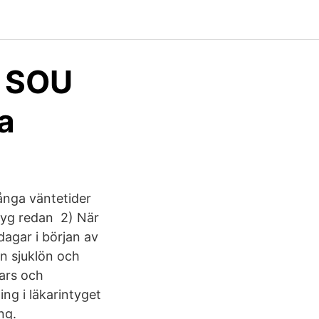
, SOU
a
långa väntetider
ntyg redan 2) När
agar i början av
an sjuklön och
mars och
ing i läkarintyget
ng.