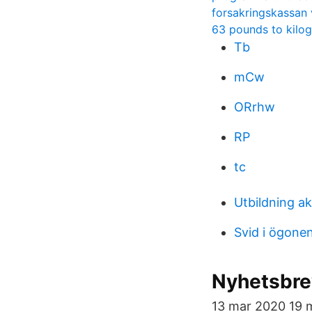
forsakringskassan
63 pounds to kilo
Tb
mCw
ORrhw
RP
tc
Utbildning a
Svid i ögone
Nyhetsbre
13 mar 2020 19 m