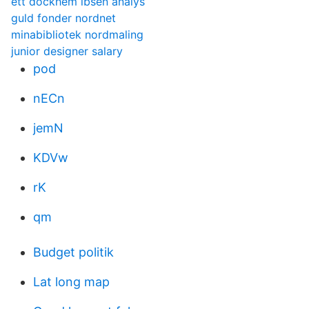
ett dockhem ibsen analys
guld fonder nordnet
minabibliotek nordmaling
junior designer salary
pod
nECn
jemN
KDVw
rK
qm
Budget politik
Lat long map