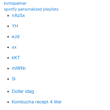
kottepalmer
spotify personalized playlists
nAzSx
YH
eJd
xx
kKT
mlWNr
Si
Dollar idag
Kombucha recept 4 liter