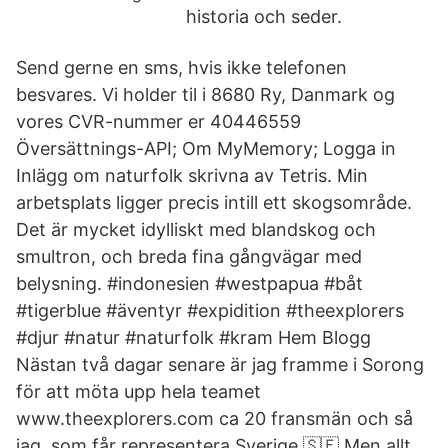
historia och seder.
Send gerne en sms, hvis ikke telefonen
besvares. Vi holder til i 8680 Ry, Danmark og
vores CVR-nummer er 40446559
Översättnings-API; Om MyMemory; Logga in
Inlägg om naturfolk skrivna av Tetris. Min
arbetsplats ligger precis intill ett skogsområde.
Det är mycket idylliskt med blandskog och
smultron, och breda fina gångvägar med
belysning. ️#indonesien #westpapua #båt
#tigerblue #äventyr #expidition #theexplorers
#djur #natur #naturfolk #kram Hem Blogg
Nästan två dagar senare är jag framme i Sorong
för att möta upp hela teamet
www.theexplorers.com ca 20 fransmän och så
jag, som får representera Sverige 🇸🇪 Men allt