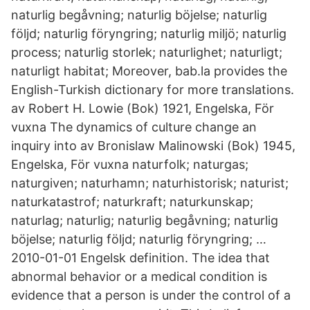
naturlig begåvning; naturlig böjelse; naturlig
följd; naturlig föryngring; naturlig miljö; naturlig
process; naturlig storlek; naturlighet; naturligt;
naturligt habitat; Moreover, bab.la provides the
English-Turkish dictionary for more translations.
av Robert H. Lowie (Bok) 1921, Engelska, För
vuxna The dynamics of culture change an
inquiry into av Bronislaw Malinowski (Bok) 1945,
Engelska, För vuxna naturfolk; naturgas;
naturgiven; naturhamn; naturhistorisk; naturist;
naturkatastrof; naturkraft; naturkunskap;
naturlag; naturlig; naturlig begåvning; naturlig
böjelse; naturlig följd; naturlig föryngring; …
2010-01-01 Engelsk definition. The idea that
abnormal behavior or a medical condition is
evidence that a person is under the control of a