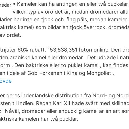
• Kameler kan ha antingen en eller två puckela
vilken typ av oro det är, medan dromedarer allt
arier har inte en tjock och lång päls, medan kameler
baktrisk kamel) som bildar en tjock överrock. dromeda
av ordet.
njuter 60% rabatt. 153,538,351 foton online. Den d
en arabiske kamel eller dromedar . Det uddøde i nat
orm . Den baktriske eller to puklet kamel , kan finde
n i dele af Gobi -ørkenen i Kina og Mongoliet .
kovde
er deres indenlandske distribution fra Nord- og Nord
en til Indien. Redan Karl XII hade svårt med skillna
" Nåväl, dromedar eller enpucklig kamel är en art som 
ktriska kamelen har två pucklar.