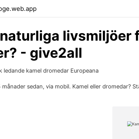
woge.web.app
naturliga livsmiljöer 
r? - give2all
k ledande kamel dromedar Europeana
månader sedan, via mobil. Kamel eller dromedar? St