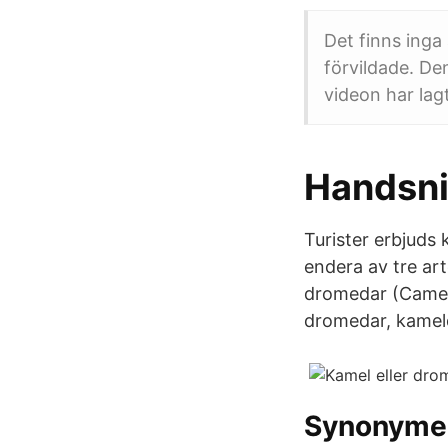
Det finns inga
förvildade. De
videon har lag
Handsni
Turister erbjuds 
endera av tre art
dromedar (Camelu
dromedar, kameld
Synonyme