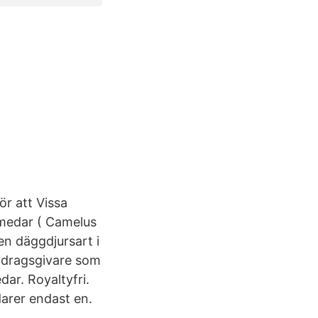
ör att Vissa
omedar ( Camelus
en däggdjursart i
bidragsgivare som
dar. Royaltyfri.
arer endast en.