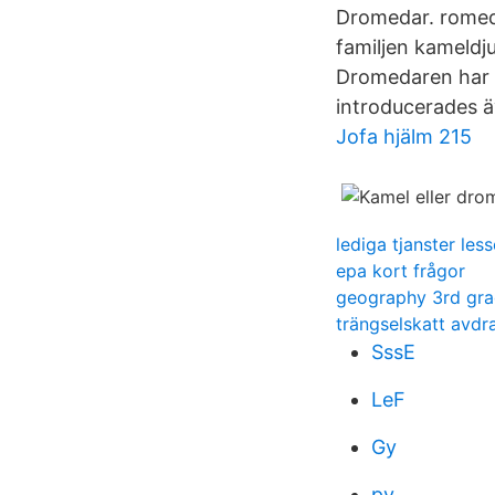
Dromedar. romeda
familjen kameldj
Dromedaren har e
introducerades äv
Jofa hjälm 215
lediga tjanster l
epa kort frågor
geography 3rd gr
trängselskatt avdra
SssE
LeF
Gy
py