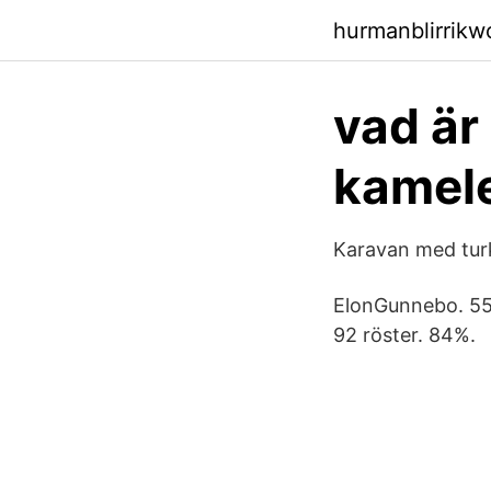
hurmanblirrik
vad är 
kamele
Karavan med tur
ElonGunnebo. 55 
92 röster. 84%.