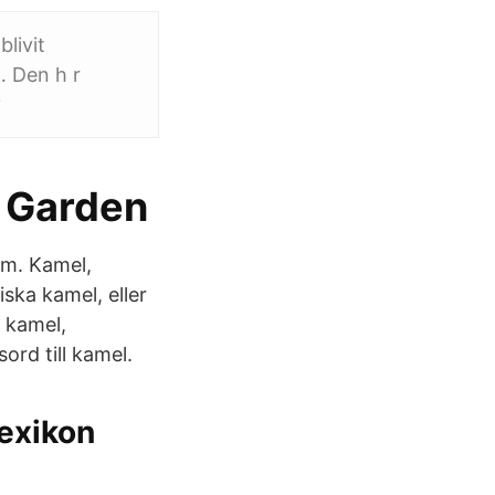
livit
… Den h r
?
e Garden
em. Kamel,
ska kamel, eller
 kamel,
rd till kamel.
exikon