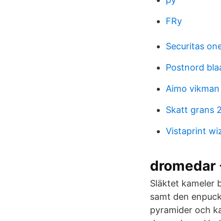
FRy
Securitas on
Postnord bla
Aimo vikman
Skatt grans 
Vistaprint w
dromedar 
Släktet kameler b
samt den enpuckl
pyramider och ka