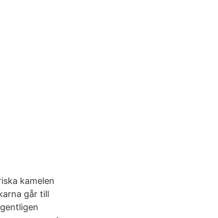
triska kamelen
rna går till
egentligen