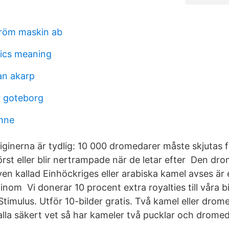
tröm maskin ab
ics meaning
an akarp
r goteborg
mne
iginerna är tydlig: 10 000 dromedarer måste skjutas f
örst eller blir nertrampade när de letar efter Den dr
en kallad Einhöckriges eller arabiska kamel avses är 
inom Vi donerar 10 procent extra royalties till våra 
timulus. Utför 10-bilder gratis. Två kamel eller drome
la säkert vet så har kameler två pucklar och dromed