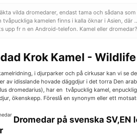
 äkta vilda dromedarer, endast tama och sådana som b
n tvåpuckliga kamelen finns i kalla öknar i Asien, där 
ts upp fr n en Android-telefon. Kamel eller dromedar
dad Krok Kamel - Wildlif
kamelridning, i djurparker och på cirkusar kan vi se d
er av idisslande hovade däggdjur i det torra Den arabi
s dromedarius), har en tvåpucklig kamel, enpucklig
jur, ökenskepp. Föreslå en synonym eller ett motsatso
Dromedar på svenska SV,EN l
r