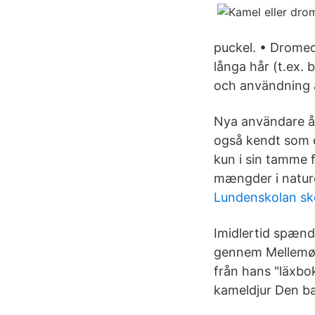
puckel. • Dromed
långa hår (t.ex. 
och användning 
Nya användare åt
også kendt som d
kun i sin tamme f
mængder i nature
Lundenskolan s
Imidlertid spænd
gennem Mellemøst
från hans "läxbok
kameldjur Den ba