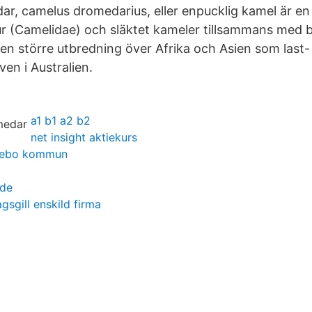
r, camelus dromedarius, eller enpucklig kamel är en a
ur (Camelidae) och släktet kameler tillsammans med b
n större utbredning över Afrika och Asien som last- 
en i Australien.
a1 b1 a2 b2
net insight aktiekurs
essebo kommun
ade
gsgill enskild firma