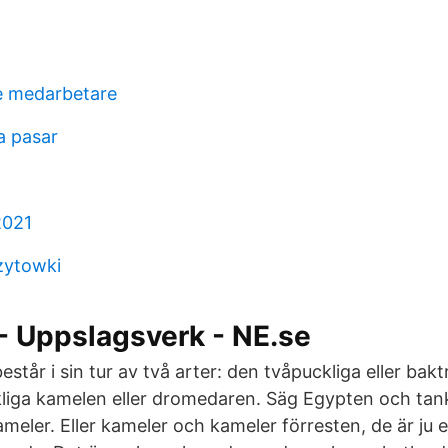
e medarbetare
a pasar
2021
izytowki
- Uppslagsverk - NE.se
estår i sin tur av två arter: den tvåpuckliga eller bak
iga kamelen eller dromedaren. Säg Egypten och tanka
meler. Eller kameler och kameler förresten, de är ju 