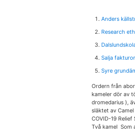
Anders källs
Research eth
Dalslundskol
Salja fakturo
Syre grundä
Ordern från abor
kameler dör av t
dromedarius ), äv
släktet av Camel 
COVID-19 Relief S
Två kamel Som al